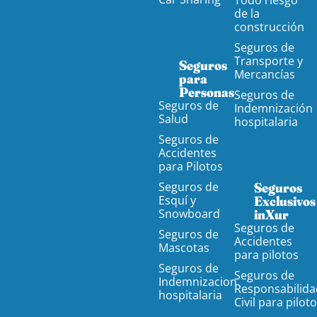
Todo riesgo
de la
construcción
Seguros de
Transporte y
Seguros
Mercancías
para
Personas
Seguros de
Seguros de
Indemnización
Salud
hospitalaria
Seguros de
Accidentes
para Pilotos
Seguros de
Seguros
Esquí y
Exclusivos
Snowboard
inXur
Seguros de
Seguros de
Accidentes
Mascotas
para pilotos
Seguros de
Seguros de
Indemnizacion
Responsabilida
hospitalaria
Civil para pilot