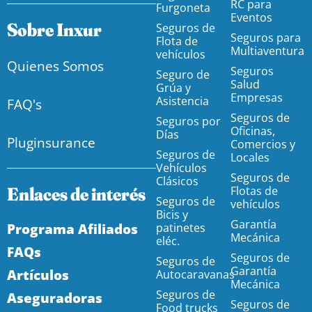
RC para
Furgoneta
Eventos
Sobre Inxur
Seguros de
Seguros para
Flota de
Multiaventura
vehículos
Quienes Somos
Seguros
Seguro de
Salud
Grúa y
Empresas
Asistencia
FAQ's
Seguros de
Seguros por
Oficinas,
Días
Pluginsurance
Comercios y
Seguros de
Locales
Vehículos
Seguros de
Clásicos
Enlaces de interés
Flotas de
Seguros de
vehículos
Bicis y
Garantía
Programa Afiliados
patinetes
Mecánica
eléc.
FAQs
Seguros de
Seguros de
Garantía
Artículos
Autocaravanas
Mecánica
Seguros de
Aseguradoras
Seguros de
Food trucks