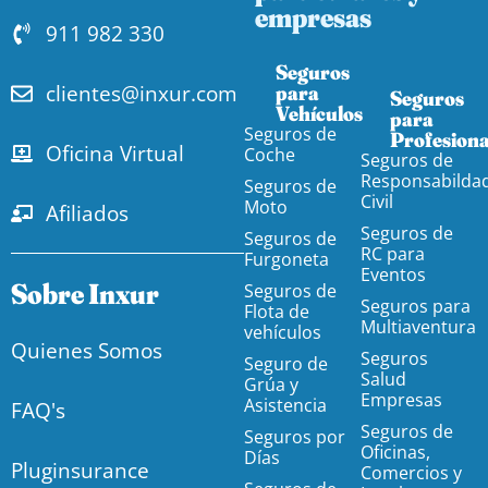
empresas
911 982 330
Seguros
clientes@inxur.com
para
Seguros
Vehículos​
para
Seguros de
Profesiona
Oficina Virtual
Coche
Seguros de
Responsabilda
Seguros de
Civil
Moto
Afiliados
Seguros de
Seguros de
RC para
Furgoneta
Eventos
Sobre Inxur
Seguros de
Seguros para
Flota de
Multiaventura
vehículos
Quienes Somos
Seguros
Seguro de
Salud
Grúa y
Empresas
Asistencia
FAQ's
Seguros de
Seguros por
Oficinas,
Días
Pluginsurance
Comercios y