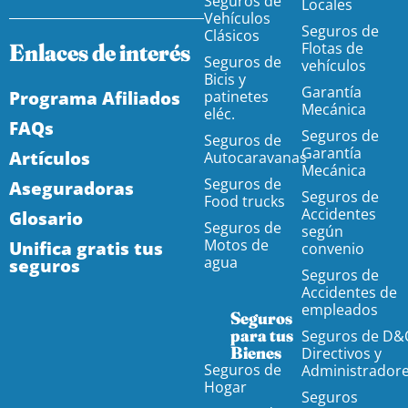
Seguros de
Locales
Vehículos
Seguros de
Clásicos
Enlaces de interés
Flotas de
Seguros de
vehículos
Bicis y
Garantía
Programa Afiliados
patinetes
Mecánica
eléc.
FAQs
Seguros de
Seguros de
Garantía
Artículos
Autocaravanas
Mecánica
Seguros de
Aseguradoras
Seguros de
Food trucks
Accidentes
Glosario
Seguros de
según
Motos de
Unifica gratis tus
convenio
agua
seguros
Seguros de
Accidentes de
empleados
Seguros
para tus
Seguros de D&
Bienes
Directivos y
Seguros de
Administrador
Hogar
Seguros