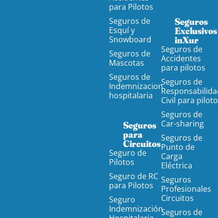
para Pilotos
Seguros de
Seguros
Esquí y
Exclusivos
Snowboard
inXur
Seguros de
Seguros de
Accidentes
Mascotas
para pilotos
Seguros de
Seguros de
Indemnizacion
Responsabilida
hospitalaria
Civil para pilot
Seguros de
Car-sharing
Seguros
para
Seguros de
Circuitos
Punto de
Seguro de
Carga
Pilotos
Eléctrica
Seguro de RC
Seguros
para Pilotos
Profesionales
Circuitos
Seguro
Indemnización
Seguros de