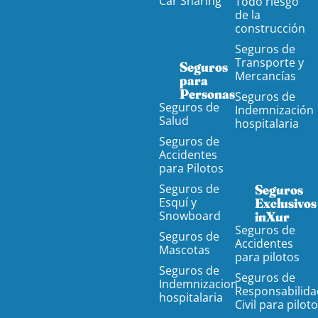
Car Sharing
Todo riesgo
de la
construcción
Seguros de
Transporte y
Seguros
Mercancías
para
Personas
Seguros de
Seguros de
Indemnización
Salud
hospitalaria
Seguros de
Accidentes
para Pilotos
Seguros de
Seguros
Esquí y
Exclusivos
Snowboard
inXur
Seguros de
Seguros de
Accidentes
Mascotas
para pilotos
Seguros de
Seguros de
Indemnizacion
Responsabilida
hospitalaria
Civil para pilot