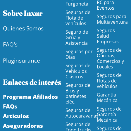
RC para
Furgoneta
Eventos
Sobre Inxur
Seguros de
Seguros para
Flota de
Multiaventura
vehículos
Quienes Somos
Seguros
Seguro de
Salud
Grúa y
Empresas
Asistencia
FAQ's
Seguros de
Seguros por
Oficinas,
Días
Pluginsurance
Comercios y
Seguros de
Locales
Vehículos
Seguros de
Clásicos
Enlaces de interés
Flotas de
Seguros de
vehículos
Bicis y
Garantía
Programa Afiliados
patinetes
Mecánica
eléc.
FAQs
Seguros de
Seguros de
Garantía
Artículos
Autocaravanas
Mecánica
Seguros de
Aseguradoras
Seguros de
Food trucks