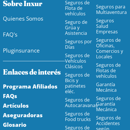
Sobre Inxur
Seguros de
Seguros para
Flota de
Multiaventura
vehículos
Quienes Somos
Seguros
Seguro de
Salud
Grúa y
Empresas
Asistencia
FAQ's
Seguros de
Seguros por
Oficinas,
Días
Pluginsurance
Comercios y
Seguros de
Locales
Vehículos
Seguros de
Clásicos
Enlaces de interés
Flotas de
Seguros de
vehículos
Bicis y
Garantía
Programa Afiliados
patinetes
Mecánica
eléc.
FAQs
Seguros de
Seguros de
Garantía
Artículos
Autocaravanas
Mecánica
Seguros de
Aseguradoras
Seguros de
Food trucks
Accidentes
Glosario
Seguros de
según