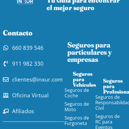
Tu Guía para encontrar
el mejor seguro
Contacto
Seguros para
660 839 546
particulares y
empresas
911 982 330
Seguros
clientes@inxur.com
para
Seguros
Vehículos​
para
Seguros de
Profesiona
Oficina Virtual
Coche
Seguros de
Responsabilda
Seguros de
Civil
Moto
Afiliados
Seguros de
Seguros de
RC para
Furgoneta
Eventos