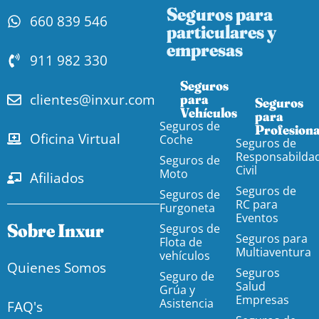
Seguros para
660 839 546
particulares y
empresas
911 982 330
Seguros
clientes@inxur.com
para
Seguros
Vehículos​
para
Seguros de
Profesiona
Oficina Virtual
Coche
Seguros de
Responsabilda
Seguros de
Civil
Moto
Afiliados
Seguros de
Seguros de
RC para
Furgoneta
Eventos
Sobre Inxur
Seguros de
Seguros para
Flota de
Multiaventura
vehículos
Quienes Somos
Seguros
Seguro de
Salud
Grúa y
Empresas
Asistencia
FAQ's