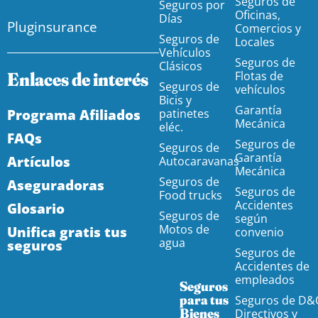
Seguros de
Seguros por
Oficinas,
Días
Pluginsurance
Comercios y
Seguros de
Locales
Vehículos
Seguros de
Clásicos
Enlaces de interés
Flotas de
Seguros de
vehículos
Bicis y
Garantía
Programa Afiliados
patinetes
Mecánica
eléc.
FAQs
Seguros de
Seguros de
Garantía
Artículos
Autocaravanas
Mecánica
Seguros de
Aseguradoras
Seguros de
Food trucks
Accidentes
Glosario
Seguros de
según
Motos de
Unifica gratis tus
convenio
agua
seguros
Seguros de
Accidentes de
empleados
Seguros
para tus
Seguros de D&
Bienes
Directivos y