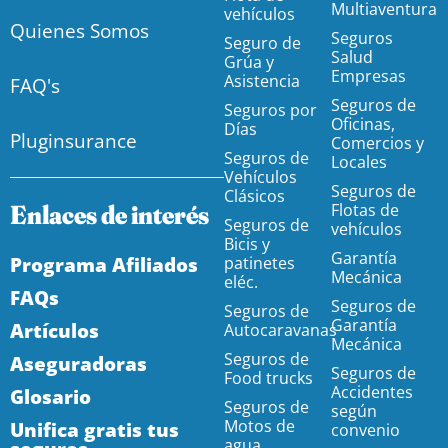
Multiaventura
vehículos
Quienes Somos
Seguros
Seguro de
Salud
Grúa y
Empresas
Asistencia
FAQ's
Seguros de
Seguros por
Oficinas,
Días
Pluginsurance
Comercios y
Seguros de
Locales
Vehículos
Seguros de
Clásicos
Enlaces de interés
Flotas de
Seguros de
vehículos
Bicis y
Garantía
Programa Afiliados
patinetes
Mecánica
eléc.
FAQs
Seguros de
Seguros de
Garantía
Artículos
Autocaravanas
Mecánica
Seguros de
Aseguradoras
Seguros de
Food trucks
Accidentes
Glosario
Seguros de
según
Motos de
Unifica gratis tus
convenio
agua