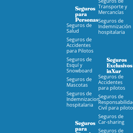
Seguros de
Transporte y
Seguros
Mercancías
para
Personas
Seguros de
Seguros de
Indemnización
Salud
hospitalaria
Seguros de
Accidentes
para Pilotos
Seguros de
Seguros
Esquí y
Exclusivos
Snowboard
inXur
Seguros de
Seguros de
Accidentes
Mascotas
para pilotos
Seguros de
Seguros de
Indemnizacion
Responsabilida
hospitalaria
Civil para pilot
Seguros de
Car-sharing
Seguros
para
Seguros de