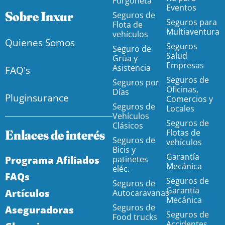
Furgoneta
Eventos
Sobre Inxur
Seguros de
Seguros para
Flota de
Multiaventura
vehículos
Quienes Somos
Seguros
Seguro de
Salud
Grúa y
Empresas
Asistencia
FAQ's
Seguros de
Seguros por
Oficinas,
Días
Pluginsurance
Comercios y
Seguros de
Locales
Vehículos
Seguros de
Clásicos
Enlaces de interés
Flotas de
Seguros de
vehículos
Bicis y
Garantía
Programa Afiliados
patinetes
Mecánica
eléc.
FAQs
Seguros de
Seguros de
Garantía
Artículos
Autocaravanas
Mecánica
Seguros de
Aseguradoras
Seguros de
Food trucks
Accidentes