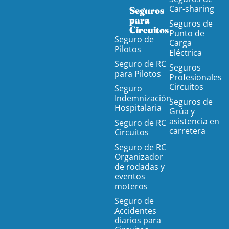
Car-sharing
Seguros
para
Seguros de
Circuitos
Punto de
Seguro de
Carga
Pilotos
Eléctrica
Seguro de RC
Seguros
para Pilotos
Profesionales
Circuitos
Seguro
Indemnización
Seguros de
Hospitalaria
Grúa y
asistencia en
Seguro de RC
carretera
Circuitos
Seguro de RC
Organizador
de rodadas y
eventos
moteros
Seguro de
Accidentes
diarios para