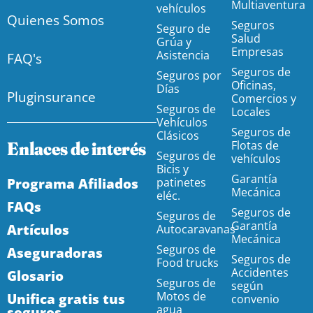
Multiaventura
vehículos
Quienes Somos
Seguros
Seguro de
Salud
Grúa y
Empresas
Asistencia
FAQ's
Seguros de
Seguros por
Oficinas,
Días
Pluginsurance
Comercios y
Seguros de
Locales
Vehículos
Seguros de
Clásicos
Enlaces de interés
Flotas de
Seguros de
vehículos
Bicis y
Garantía
Programa Afiliados
patinetes
Mecánica
eléc.
FAQs
Seguros de
Seguros de
Garantía
Artículos
Autocaravanas
Mecánica
Seguros de
Aseguradoras
Seguros de
Food trucks
Accidentes
Glosario
Seguros de
según
Motos de
Unifica gratis tus
convenio
agua
seguros