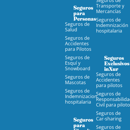
Seguros de
Transporte y
Seguros
Mercancías
para
Personas
Seguros de
Seguros de
Indemnización
Salud
hospitalaria
Seguros de
Accidentes
para Pilotos
Seguros de
Seguros
Esquí y
Exclusivos
Snowboard
inXur
Seguros de
Seguros de
Accidentes
Mascotas
para pilotos
Seguros de
Seguros de
Indemnizacion
Responsabilida
hospitalaria
Civil para pilot
Seguros de
Car-sharing
Seguros
para
Seguros de