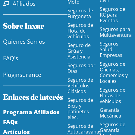
Civil
Moto
Afiliados
Seguros de
Seguros de
RC para
Furgoneta
Eventos
Sobre Inxur
Seguros de
Seguros para
Flota de
Multiaventura
vehículos
Quienes Somos
Seguros
Seguro de
Salud
Grúa y
Empresas
Asistencia
FAQ's
Seguros de
Seguros por
Oficinas,
Días
Pluginsurance
Comercios y
Seguros de
Locales
Vehículos
Seguros de
Clásicos
Enlaces de interés
Flotas de
Seguros de
vehículos
Bicis y
Garantía
Programa Afiliados
patinetes
Mecánica
eléc.
FAQs
Seguros de
Seguros de
Garantía
Artículos
Autocaravanas