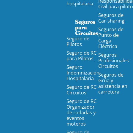
Responsabilida
hospitalaria
Civil para pilot
Seguros de
Car-sharing
Seguros
para
Seguros de
Circuitos
Punto de
Seguro de
Carga
Pilotos
Eléctrica
Seguro de RC
Seguros
para Pilotos
Profesionales
Circuitos
Seguro
Indemnización
Seguros de
Hospitalaria
Grúa y
asistencia en
Seguro de RC
carretera
Circuitos
Seguro de RC
Organizador
de rodadas y
eventos
moteros
Seguro de