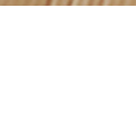
¡Más fácil, más claro, más rápido
y 100% online!
+400.000
2 min
25%
x2
Clientes
Sin
Ahorro
Somos
asegurados
esperas,
medio en
rápidos,
online
atención
inXur
muy
24h
rápidos