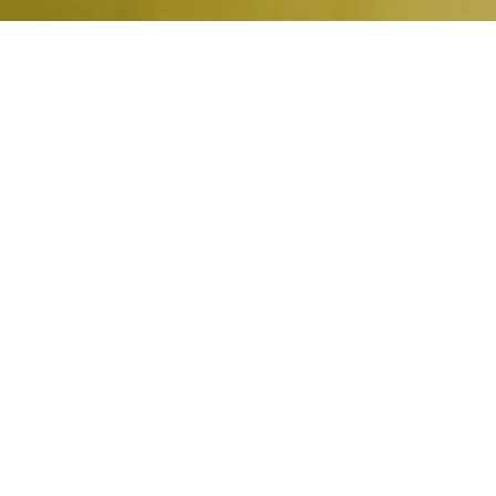
¡Más fácil, más claro, más rápido
y 100% online!
+400.000
2 min
25%
x2
Clientes
Sin
Ahorro
Somos
asegurados
esperas,
medio en
rápidos,
online
atención
inXur
muy
24h
rápidos