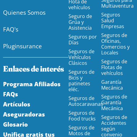
Seguros para
Flota de
Multiaventura
vehículos
Quienes Somos
Seguros
Seguro de
Salud
Grúa y
Empresas
Asistencia
FAQ's
Seguros de
Seguros por
Oficinas,
Días
Pluginsurance
Comercios y
Seguros de
Locales
Vehículos
Seguros de
Clásicos
Enlaces de interés
Flotas de
Seguros de
vehículos
Bicis y
Garantía
Programa Afiliados
patinetes
Mecánica
eléc.
FAQs
Seguros de
Seguros de
Garantía
Artículos
Autocaravanas
Mecánica
Seguros de
Aseguradoras
Seguros de
Food trucks
Accidentes
Glosario
Seguros de
según
Motos de
Unifica gratis tus
convenio