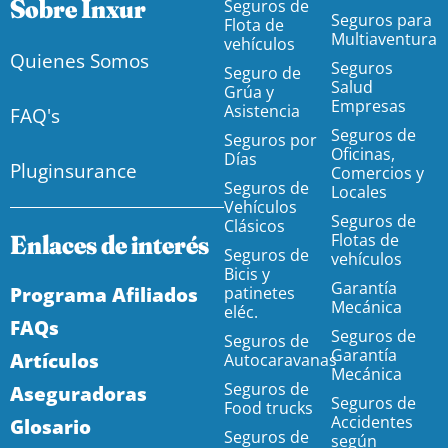
Sobre Inxur
Seguros de
Seguros para
Flota de
Multiaventura
vehículos
Quienes Somos
Seguros
Seguro de
Salud
Grúa y
Empresas
Asistencia
FAQ's
Seguros de
Seguros por
Oficinas,
Días
Pluginsurance
Comercios y
Seguros de
Locales
Vehículos
Seguros de
Clásicos
Enlaces de interés
Flotas de
Seguros de
vehículos
Bicis y
Garantía
Programa Afiliados
patinetes
Mecánica
eléc.
FAQs
Seguros de
Seguros de
Garantía
Artículos
Autocaravanas
Mecánica
Seguros de
Aseguradoras
Seguros de
Food trucks
Accidentes
Glosario
Seguros de
según