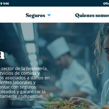
39 546
Ofi
Seguros
Quienes somo
a
sector de la hostelería,
ervicios de comida y
os asociados a daños en
dentes laborales y
Contar con seguros
pleados y garantizar la
ltamente competitivo.