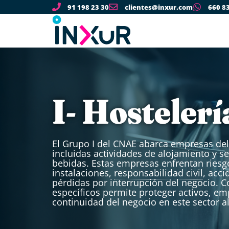
91 198 23 30
clientes@inxur.com
660 8
I- Hostelerí
El Grupo I del CNAE abarca empresas del 
incluidas actividades de alojamiento y s
bebidas. Estas empresas enfrentan riesg
instalaciones,
responsabilidad civil
, acci
pérdidas por interrupción del negocio. 
específicos permite proteger activos, em
continuidad del negocio en este sector a