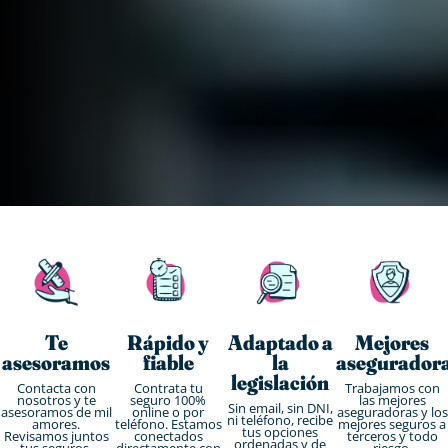
Te
Rápido y
Adaptado a
Mejores
asesoramos
fiable
la
asegurador
legislación
Contacta con
Contrata tu
Trabajamos con
nosotros y te
seguro 100%
las mejores
Sin email, sin DNI,
asesoramos de mil
online o por
aseguradoras y los
ni teléfono, recibe
amores.
teléfono. Estamos
mejores seguros a
tus opciones
Revisamos juntos
conectados
terceros y todo
ordenadas y de
tus seguros.
directamente con
riesgo.