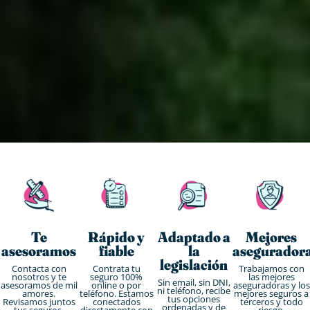
Te
Rápido y
Adaptado a
Mejores
asesoramos
fiable
la
asegurador
legislación
Contacta con
Contrata tu
Trabajamos con
nosotros y te
seguro 100%
las mejores
Sin email, sin DNI,
asesoramos de mil
online o por
aseguradoras y los
ni teléfono, recibe
amores.
teléfono. Estamos
mejores seguros a
tus opciones
Revisamos juntos
conectados
terceros y todo
ordenadas y de
tus seguros.
directamente con
riesgo.