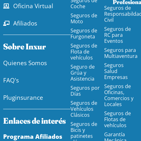
Seguros de
Profesiona
Oficina Virtual
Coche
Seguros de
Responsabilda
Seguros de
Civil
Moto
Afiliados
Seguros de
Seguros de
RC para
Furgoneta
Eventos
Sobre Inxur
Seguros de
Seguros para
Flota de
Multiaventura
vehículos
Quienes Somos
Seguros
Seguro de
Salud
Grúa y
Empresas
Asistencia
FAQ's
Seguros de
Seguros por
Oficinas,
Días
Pluginsurance
Comercios y
Seguros de
Locales
Vehículos
Seguros de
Clásicos
Enlaces de interés
Flotas de
Seguros de
vehículos
Bicis y
Garantía
Programa Afiliados
patinetes
Mecánica