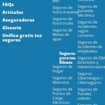
eléc.
FAQs
Seguros de
Seguros de
Garantía
Artículos
Autocaravanas
Mecánica
Seguros de
Aseguradoras
Seguros de
Food trucks
Accidentes
Glosario
Seguros de
según
Motos de
Unifica gratis tus
convenio
agua
seguros
Seguros de
Accidentes de
empleados
Seguros
para tus
Seguros de D&
Bienes
Directivos y
Seguros de
Administrador
Hogar
Seguros
Seguros de
Ciberriesgos /
Mascotas
Ciberseguros
Seguros de
Seguros de
Puntos de
Paneles
Carga
solares
Eléctricos