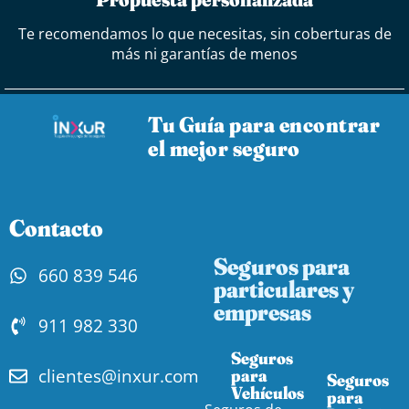
Te recomendamos lo que necesitas, sin coberturas de
más ni garantías de menos
Tu Guía para encontrar
el mejor seguro
Contacto
Seguros para
660 839 546
particulares y
empresas
911 982 330
Seguros
clientes@inxur.com
para
Seguros
Vehículos​
para