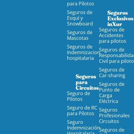
para Pilotos
Seguros de
Seguros
Esquí y
Exclusivos
Snowboard
inXur
Seguros de
Seguros de
Accidentes
Mascotas
para pilotos
Seguros de
Seguros de
Indemnizacion
Responsabilida
hospitalaria
Civil para pilot
Seguros de
Car-sharing
Seguros
para
Seguros de
Circuitos
Punto de
Seguro de
Carga
Pilotos
Eléctrica
Seguro de RC
Seguros
para Pilotos
Profesionales
Circuitos
Seguro
Indemnización
Seguros de
Hospitalaria