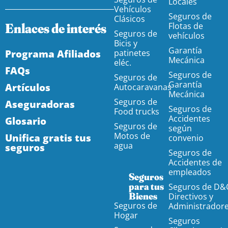
Locales
Vehículos
Seguros de
Clásicos
Enlaces de interés
Flotas de
Seguros de
vehículos
Bicis y
Garantía
Programa Afiliados
patinetes
Mecánica
eléc.
FAQs
Seguros de
Seguros de
Garantía
Artículos
Autocaravanas
Mecánica
Seguros de
Aseguradoras
Seguros de
Food trucks
Accidentes
Glosario
Seguros de
según
Motos de
Unifica gratis tus
convenio
agua
seguros
Seguros de
Accidentes de
empleados
Seguros
para tus
Seguros de D&
Bienes
Directivos y
Seguros de
Administrador
Hogar
Seguros