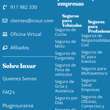
empresas
911 982 330
Seguros
clientes@inxur.com
para
Seguros
Vehículos​
para
Seguros de
Profesiona
Oficina Virtual
Coche
Seguros de
Responsabilda
Seguros de
Civil
Moto
Afiliados
Seguros de
Seguros de
RC para
Furgoneta
Eventos
Sobre Inxur
Seguros de
Seguros para
Flota de
Multiaventura
vehículos
Quienes Somos
Seguros
Seguro de
Salud
Grúa y
Empresas
Asistencia
FAQ's
Seguros de
Seguros por
Oficinas,
Días
Pluginsurance
Comercios y
Seguros de