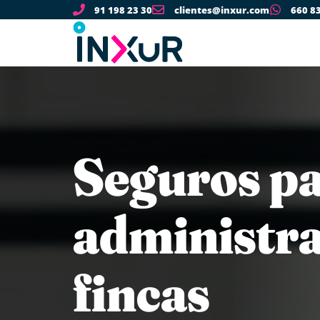
91 198 23 30
clientes@inxur.com
660 8
Seguros p
administra
fincas