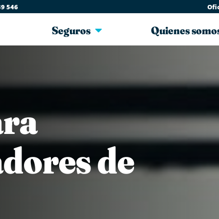
39 546
Ofi
Seguros
Quienes somo
ara
dores de