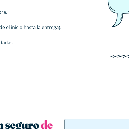
bra.
e el inicio hasta la entrega).
rdadas.
n seguro
de