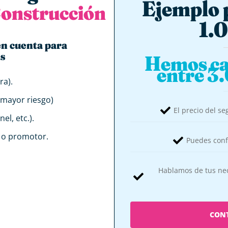
Ejemplo 
Construcción
1.
 en cuenta para
as
Hemos ca
entre 3
ra).
 mayor riesgo)
El precio del se
el, etc.).
r o promotor.
Puedes conf
Hablamos de tus nec
CON