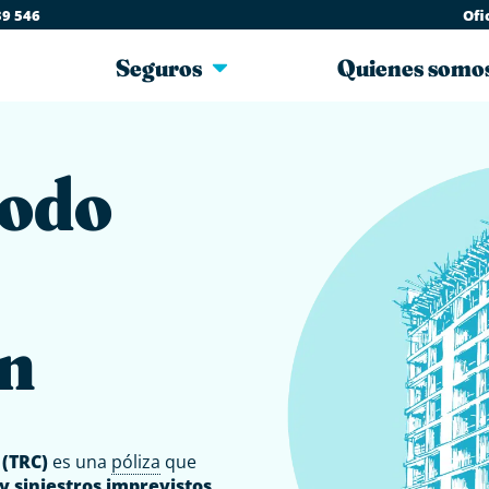
39 546
Ofi
Seguros
Quienes somo
Todo
ón
 (TRC)
es una
póliza
que
y siniestros imprevistos