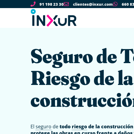
91 198 23 30
clientes@inxur.com
660 8
Seguro de 
Riesgo de la
construcci
El
seguro
de
todo
riesgo
de la construcción
protege las obras en curso frente a daños 