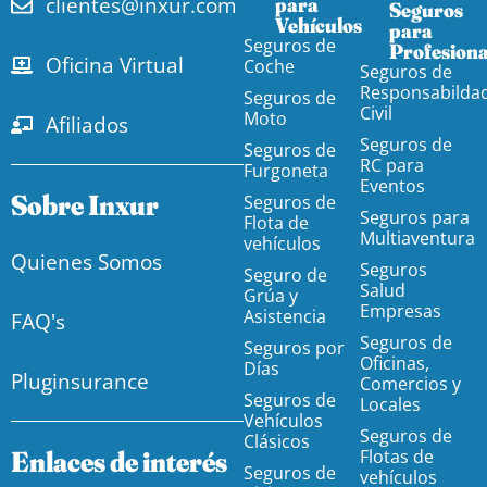
clientes@inxur.com
para
Seguros
Vehículos​
para
Seguros de
Profesiona
Oficina Virtual
Coche
Seguros de
Responsabilda
Seguros de
Civil
Moto
Afiliados
Seguros de
Seguros de
RC para
Furgoneta
Eventos
Sobre Inxur
Seguros de
Seguros para
Flota de
Multiaventura
vehículos
Quienes Somos
Seguros
Seguro de
Salud
Grúa y
Empresas
Asistencia
FAQ's
Seguros de
Seguros por
Oficinas,
Días
Pluginsurance
Comercios y
Seguros de
Locales
Vehículos
Seguros de
Clásicos
Enlaces de interés
Flotas de
Seguros de
vehículos