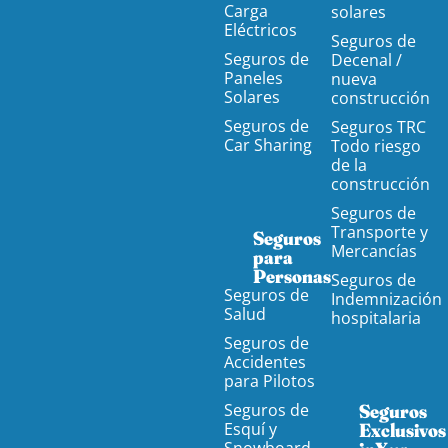
Carga
solares
Eléctricos
Seguros de
Seguros de
Decenal /
Paneles
nueva
Solares
construcción
Seguros de
Seguros TRC
Car Sharing
Todo riesgo
de la
construcción
Seguros de
Transporte y
Seguros
Mercancías
para
Personas
Seguros de
Seguros de
Indemnización
Salud
hospitalaria
Seguros de
Accidentes
para Pilotos
Seguros de
Seguros
Esquí y
Exclusivos