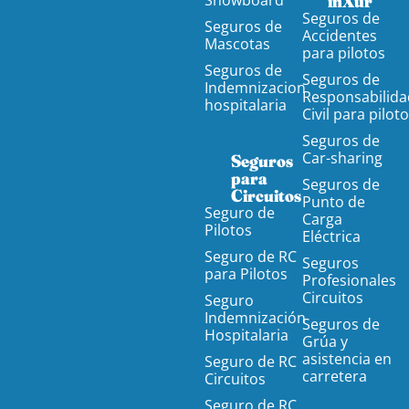
Snowboard
inXur
Seguros de
Seguros de
Accidentes
Mascotas
para pilotos
Seguros de
Seguros de
Indemnizacion
Responsabilida
hospitalaria
Civil para pilot
Seguros de
Car-sharing
Seguros
para
Seguros de
Circuitos
Punto de
Seguro de
Carga
Pilotos
Eléctrica
Seguro de RC
Seguros
para Pilotos
Profesionales
Circuitos
Seguro
Indemnización
Seguros de
Hospitalaria
Grúa y
asistencia en
Seguro de RC
carretera
Circuitos
Seguro de RC