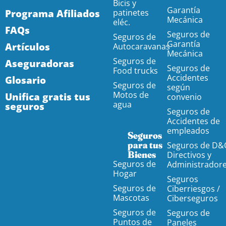
Bicis y
Garantía
Programa Afiliados
patinetes
Mecánica
eléc.
FAQs
Seguros de
Seguros de
Garantía
Artículos
Autocaravanas
Mecánica
Seguros de
Aseguradoras
Seguros de
Food trucks
Accidentes
Glosario
Seguros de
según
Motos de
Unifica gratis tus
convenio
agua
seguros
Seguros de
Accidentes de
empleados
Seguros
para tus
Seguros de D&
Bienes
Directivos y
Seguros de
Administrador
Hogar
Seguros
Seguros de
Ciberriesgos /
Mascotas
Ciberseguros
Seguros de
Seguros de
Puntos de
Paneles