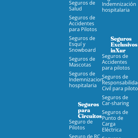
Seguros de
Indemnización
Salud
hospitalaria
Seguros de
Accidentes
para Pilotos
Seguros de
Seguros
Esquí y
Exclusivos
Snowboard
inXur
Seguros de
Seguros de
Accidentes
Mascotas
para pilotos
Seguros de
Seguros de
Indemnizacion
Responsabilida
hospitalaria
Civil para pilot
Seguros de
Car-sharing
Seguros
para
Seguros de
Circuitos
Punto de
Seguro de
Carga
Pilotos
Eléctrica
Seguro de RC