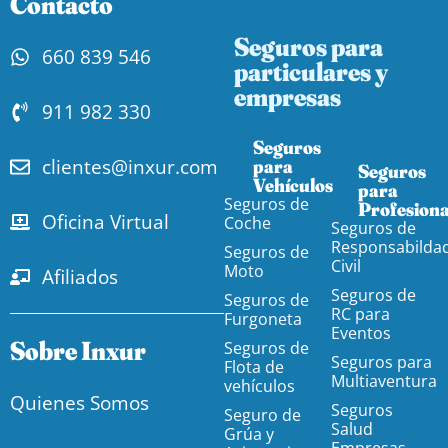
Contacto
Seguros para
660 839 546
particulares y
empresas
911 982 330
Seguros
clientes@inxur.com
para
Seguros
Vehículos​
para
Seguros de
Profesiona
Oficina Virtual
Coche
Seguros de
Responsabilda
Seguros de
Civil
Moto
Afiliados
Seguros de
Seguros de
RC para
Furgoneta
Eventos
Sobre Inxur
Seguros de
Seguros para
Flota de
Multiaventura
vehículos
Quienes Somos
Seguros
Seguro de
Salud
Grúa y