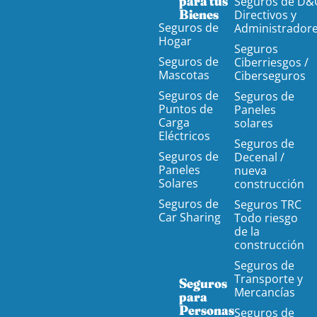
para tus
Seguros de D&
Bienes
Directivos y
Seguros de
Administrador
Hogar
Seguros
Seguros de
Ciberriesgos /
Mascotas
Ciberseguros
Seguros de
Seguros de
Puntos de
Paneles
Carga
solares
Eléctricos
Seguros de
Seguros de
Decenal /
Paneles
nueva
Solares
construcción
Seguros de
Seguros TRC
Car Sharing
Todo riesgo
de la
construcción
Seguros de
Transporte y
Seguros
Mercancías
para
Personas
Seguros de