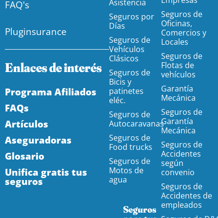
Empresas
Asistencia
FAQ's
Seguros de
Seguros por
Oficinas,
Días
Pluginsurance
Comercios y
Seguros de
Locales
Vehículos
Seguros de
Clásicos
Enlaces de interés
Flotas de
Seguros de
vehículos
Bicis y
Garantía
Programa Afiliados
patinetes
Mecánica
eléc.
FAQs
Seguros de
Seguros de
Garantía
Artículos
Autocaravanas
Mecánica
Seguros de
Aseguradoras
Seguros de
Food trucks
Accidentes
Glosario
Seguros de
según
Motos de
Unifica gratis tus
convenio
agua
seguros
Seguros de
Accidentes de
empleados
Seguros