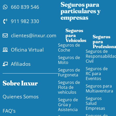
Seguros para
660 839 546
particulares y
empresas
911 982 330
Seguros
clientes@inxur.com
para
Seguros
Vehículos​
para
Seguros de
Profesiona
Oficina Virtual
Coche
Seguros de
Responsabilda
Seguros de
Civil
Moto
Afiliados
Seguros de
Seguros de
RC para
Furgoneta
Eventos
Sobre Inxur
Seguros de
Seguros para
Flota de
Multiaventura
vehículos
Quienes Somos
Seguros
Seguro de
Salud
Grúa y
Empresas
Asistencia
FAQ's
Seguros de