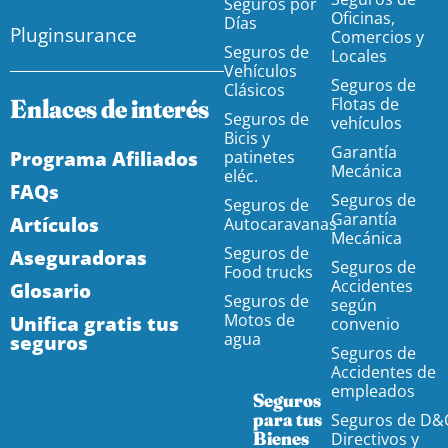
Seguros por
Oficinas,
Días
Pluginsurance
Comercios y
Seguros de
Locales
Vehículos
Seguros de
Clásicos
Enlaces de interés
Flotas de
Seguros de
vehículos
Bicis y
Garantía
Programa Afiliados
patinetes
Mecánica
eléc.
FAQs
Seguros de
Seguros de
Garantía
Artículos
Autocaravanas
Mecánica
Seguros de
Aseguradoras
Seguros de
Food trucks
Accidentes
Glosario
Seguros de
según
Motos de
Unifica gratis tus
convenio
agua
seguros
Seguros de
Accidentes de
empleados
Seguros
para tus
Seguros de D&
Bienes
Directivos y