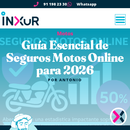
91 198 23 30
Whatsapp
Motos
Guía Esencial de
Seguros Motos Online
para 2026
POR
ANTONIO