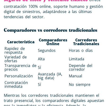
contratación 100% online, soporte humano y gestión
digital de siniestros, adaptándose a las últimas
tendencias del sector.
Comparadores vs corredores tradicionales
Comparadores
Corredores
Característica
Online
Tradicionales
Rapidez de
Segundos
Horas o días
respuesta
Variedad de
Alta
Limitada
ofertas
Transparencia de
Depende del
Sí
precios
corredor
Avanzada (IA,
Personalización
Manual
big data)
Contratación
Sí
No siempre
inmediata
Mientras los corredores tradicionales mantienen el
trato presencial, los comparadores digitales apuestan
por la inmediatez y la eficiencia. Además, la