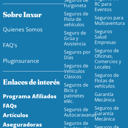
RC para
Furgoneta
Eventos
Sobre Inxur
Seguros de
Seguros para
Flota de
Multiaventura
vehículos
Quienes Somos
Seguros
Seguro de
Salud
Grúa y
Empresas
Asistencia
FAQ's
Seguros de
Seguros por
Oficinas,
Días
Pluginsurance
Comercios y
Seguros de
Locales
Vehículos
Seguros de
Clásicos
Enlaces de interés
Flotas de
Seguros de
vehículos
Bicis y
Garantía
Programa Afiliados
patinetes
Mecánica
eléc.
FAQs
Seguros de
Seguros de
Garantía
Artículos
Autocaravanas
Mecánica
Seguros de
Aseguradoras
Seguros de