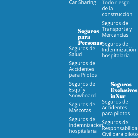
Car Sharing
Todo riesgo
de la
construcción
Seguros de
Transporte y
Seguros
Mercancías
para
Personas
Seguros de
Seguros de
Indemnización
Salud
hospitalaria
Seguros de
Accidentes
para Pilotos
Seguros de
Seguros
Esquí y
Exclusivos
Snowboard
inXur
Seguros de
Seguros de
Accidentes
Mascotas
para pilotos
Seguros de
Seguros de
Indemnizacion
Responsabilida
hospitalaria
Civil para pilot