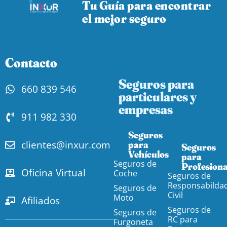
Tu Guía para encontrar
el mejor seguro
Contacto
Seguros para
660 839 546
particulares y
empresas
911 982 330
Seguros
clientes@inxur.com
para
Seguros
Vehículos​
para
Seguros de
Profesiona
Oficina Virtual
Coche
Seguros de
Responsabilda
Seguros de
Civil
Moto
Afiliados
Seguros de
Seguros de
RC para
Furgoneta