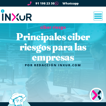
91 198 23 30
Whatsapp
ciber riesgo
Principales ciber
riesgos para las
empresas
POR
REDACCIÓN INXUR.COM