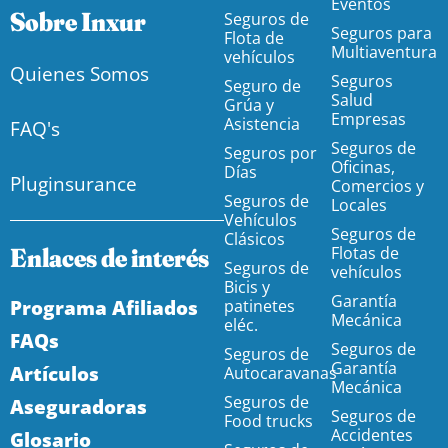
Eventos
Sobre Inxur
Seguros de
Seguros para
Flota de
Multiaventura
vehículos
Quienes Somos
Seguros
Seguro de
Salud
Grúa y
Empresas
Asistencia
FAQ's
Seguros de
Seguros por
Oficinas,
Días
Pluginsurance
Comercios y
Seguros de
Locales
Vehículos
Seguros de
Clásicos
Enlaces de interés
Flotas de
Seguros de
vehículos
Bicis y
Garantía
Programa Afiliados
patinetes
Mecánica
eléc.
FAQs
Seguros de
Seguros de
Garantía
Artículos
Autocaravanas
Mecánica
Seguros de
Aseguradoras
Seguros de
Food trucks
Accidentes
Glosario