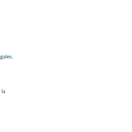
gales.
 la