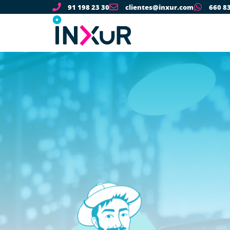
91 198 23 30
clientes@inxur.com
660 8