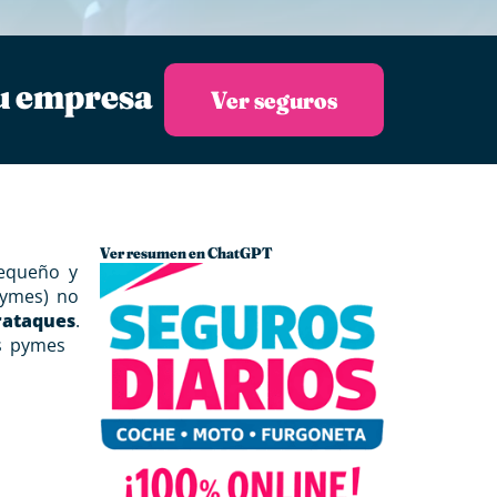
tu empresa
Ver seguros
Ver resumen en ChatGPT
pequeño y
pymes) no
rataques
.
as pymes