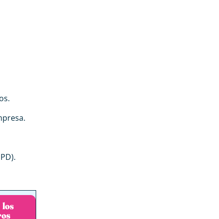
os.
mpresa.
PD).
 los
ros