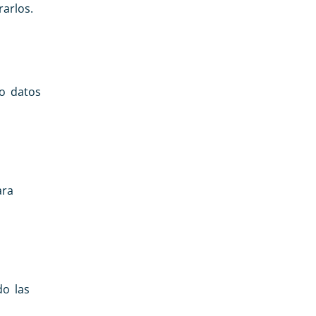
arlos.
o datos
ara
do las