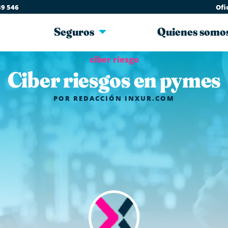
39 546
Ofi
Seguros
Quienes somo
ciber riesgo
Ciber riesgos en pymes
POR
REDACCIÓN INXUR.COM