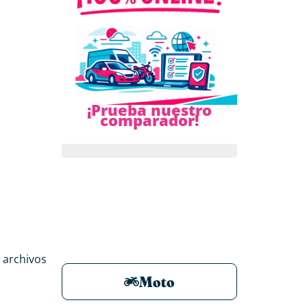
¡Prueba nuestro
comparador!
r archivos
Moto