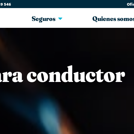
39 546
Ofi
Seguros
Quienes somo
ara conductor