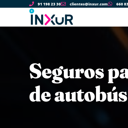
91 198 23 30
clientes@inxur.com
660 8
Seguros p
de autobús