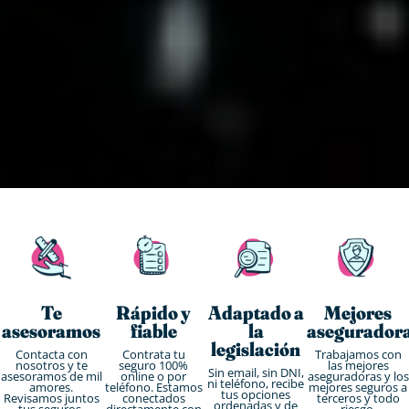
Te
Rápido y
Adaptado a
Mejores
asesoramos
fiable
la
asegurador
legislación
Contacta con
Contrata tu
Trabajamos con
nosotros y te
seguro 100%
las mejores
Sin email, sin DNI,
asesoramos de mil
online o por
aseguradoras y los
ni teléfono, recibe
amores.
teléfono. Estamos
mejores seguros a
tus opciones
Revisamos juntos
conectados
terceros y todo
ordenadas y de
tus seguros.
directamente con
riesgo.