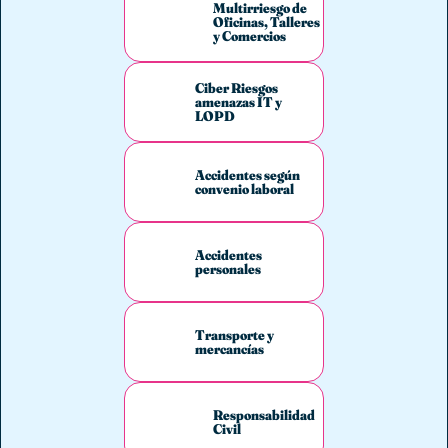
Multirriesgo de
Oficinas, Talleres
y Comercios
Ciber Riesgos
amenazas IT y
LOPD
Accidentes según
convenio laboral
Accidentes
personales
Transporte y
mercancías
Responsabilidad
Civil