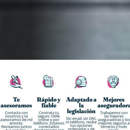
Te
Rápido y
Adaptado a
Mejores
asesoramos
fiable
la
asegurador
legislación
Contacta con
Contrata tu
Trabajamos con
nosotros y te
seguro 100%
las mejores
Sin email, sin DNI,
asesoramos de mil
online o por
aseguradoras y los
ni teléfono, recibe
amores.
teléfono. Estamos
mejores seguros a
tus opciones
Revisamos juntos
conectados
terceros y todo
ordenadas y de
tus seguros.
directamente con
riesgo.