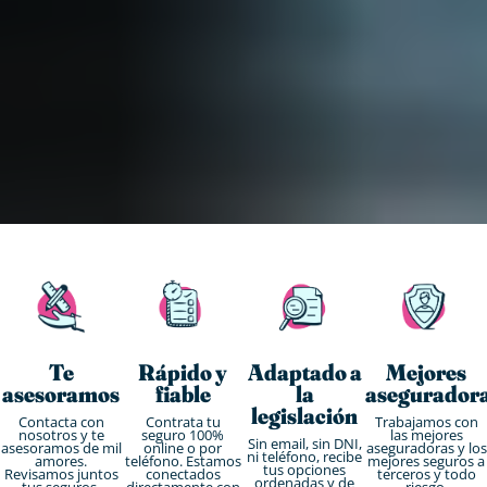
Te
Rápido y
Adaptado a
Mejores
asesoramos
fiable
la
asegurador
legislación
Contacta con
Contrata tu
Trabajamos con
nosotros y te
seguro 100%
las mejores
Sin email, sin DNI,
asesoramos de mil
online o por
aseguradoras y los
ni teléfono, recibe
amores.
teléfono. Estamos
mejores seguros a
tus opciones
Revisamos juntos
conectados
terceros y todo
ordenadas y de
tus seguros.
directamente con
riesgo.