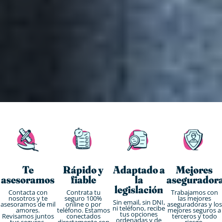
Te
Rápido y
Adaptado a
Mejores
asesoramos
fiable
la
asegurador
legislación
Contacta con
Contrata tu
Trabajamos con
nosotros y te
seguro 100%
las mejores
Sin email, sin DNI,
asesoramos de mil
online o por
aseguradoras y los
ni teléfono, recibe
amores.
teléfono. Estamos
mejores seguros a
tus opciones
Revisamos juntos
conectados
terceros y todo
ordenadas y de
tus seguros.
directamente con
riesgo.