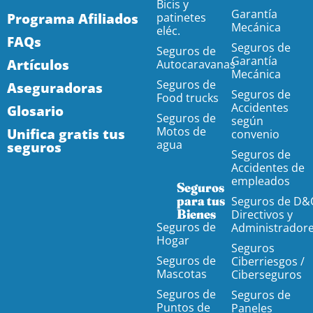
Bicis y
Garantía
Programa Afiliados
patinetes
Mecánica
eléc.
FAQs
Seguros de
Seguros de
Garantía
Artículos
Autocaravanas
Mecánica
Seguros de
Aseguradoras
Seguros de
Food trucks
Accidentes
Glosario
Seguros de
según
Motos de
Unifica gratis tus
convenio
agua
seguros
Seguros de
Accidentes de
empleados
Seguros
para tus
Seguros de D&
Bienes
Directivos y
Seguros de
Administrador
Hogar
Seguros
Seguros de
Ciberriesgos /
Mascotas
Ciberseguros
Seguros de
Seguros de
Puntos de
Paneles