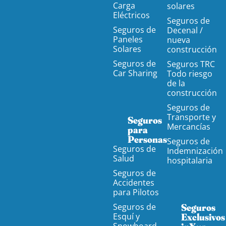
Carga
solares
Eléctricos
Seguros de
Seguros de
Decenal /
Paneles
nueva
Solares
construcción
Seguros de
Seguros TRC
Car Sharing
Todo riesgo
de la
construcción
Seguros de
Transporte y
Seguros
Mercancías
para
Personas
Seguros de
Seguros de
Indemnización
Salud
hospitalaria
Seguros de
Accidentes
para Pilotos
Seguros de
Seguros
Esquí y
Exclusivos