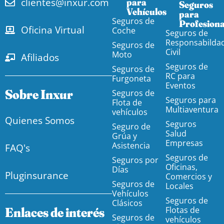
clientes@inxur.com
para
Seguros
Vehículos​
para
Seguros de
Profesiona
Oficina Virtual
Coche
Seguros de
Responsabilda
Seguros de
Civil
Moto
Afiliados
Seguros de
Seguros de
RC para
Furgoneta
Eventos
Sobre Inxur
Seguros de
Seguros para
Flota de
Multiaventura
vehículos
Quienes Somos
Seguros
Seguro de
Salud
Grúa y
Empresas
Asistencia
FAQ's
Seguros de
Seguros por
Oficinas,
Días
Pluginsurance
Comercios y
Seguros de
Locales
Vehículos
Seguros de
Clásicos
Enlaces de interés
Flotas de
Seguros de
vehículos