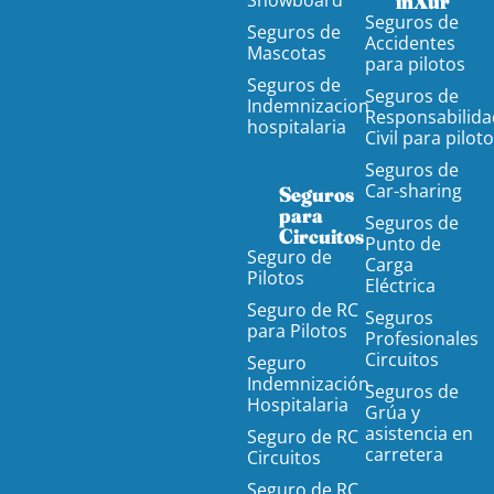
Snowboard
inXur
Seguros de
Seguros de
Accidentes
Mascotas
para pilotos
Seguros de
Seguros de
Indemnizacion
Responsabilida
hospitalaria
Civil para pilot
Seguros de
Car-sharing
Seguros
para
Seguros de
Circuitos
Punto de
Seguro de
Carga
Pilotos
Eléctrica
Seguro de RC
Seguros
para Pilotos
Profesionales
Circuitos
Seguro
Indemnización
Seguros de
Hospitalaria
Grúa y
asistencia en
Seguro de RC
carretera
Circuitos
Seguro de RC