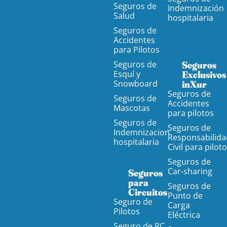
Seguros de
Indemnización
Salud
hospitalaria
Seguros de
Accidentes
para Pilotos
Seguros de
Seguros
Esquí y
Exclusivos
Snowboard
inXur
Seguros de
Seguros de
Accidentes
Mascotas
para pilotos
Seguros de
Seguros de
Indemnizacion
Responsabilida
hospitalaria
Civil para pilot
Seguros de
Car-sharing
Seguros
para
Seguros de
Circuitos
Punto de
Seguro de
Carga
Pilotos
Eléctrica
Seguro de RC