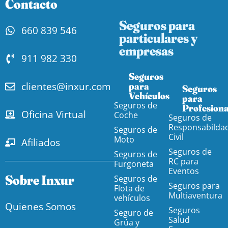
Contacto
Seguros para
660 839 546
particulares y
empresas
911 982 330
Seguros
clientes@inxur.com
para
Seguros
Vehículos​
para
Seguros de
Profesiona
Oficina Virtual
Coche
Seguros de
Responsabilda
Seguros de
Civil
Moto
Afiliados
Seguros de
Seguros de
RC para
Furgoneta
Eventos
Sobre Inxur
Seguros de
Seguros para
Flota de
Multiaventura
vehículos
Quienes Somos
Seguros
Seguro de
Salud
Grúa y