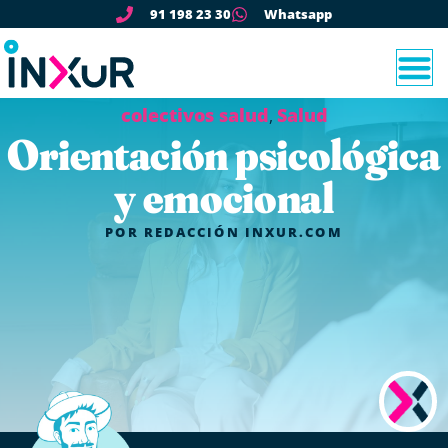
91 198 23 30
Whatsapp
colectivos salud
Salud
,
Orientación psicológica
y emocional
POR
REDACCIÓN INXUR.COM