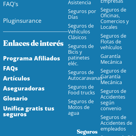
Empresas
Asistencia
FAQ's
Seguros de
Seguros por
Oficinas,
Días
Pluginsurance
Comercios y
Seguros de
Locales
Vehículos
Seguros de
Clásicos
Enlaces de interés
Flotas de
Seguros de
vehículos
Bicis y
Garantía
Programa Afiliados
patinetes
Mecánica
eléc.
FAQs
Seguros de
Seguros de
Garantía
Artículos
Autocaravanas
Mecánica
Seguros de
Aseguradoras
Seguros de
Food trucks
Accidentes
Glosario
Seguros de
según
Motos de
Unifica gratis tus
convenio
agua
seguros
Seguros de
Accidentes de
empleados
Seguros