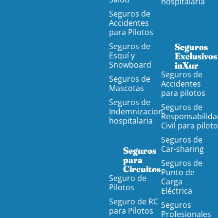
hospitalaria
Seguros de
Accidentes
para Pilotos
Seguros de
Seguros
Esquí y
Exclusivos
Snowboard
inXur
Seguros de
Seguros de
Accidentes
Mascotas
para pilotos
Seguros de
Seguros de
Indemnizacion
Responsabilida
hospitalaria
Civil para pilot
Seguros de
Car-sharing
Seguros
para
Seguros de
Circuitos
Punto de
Seguro de
Carga
Pilotos
Eléctrica
Seguro de RC
Seguros
para Pilotos
Profesionales