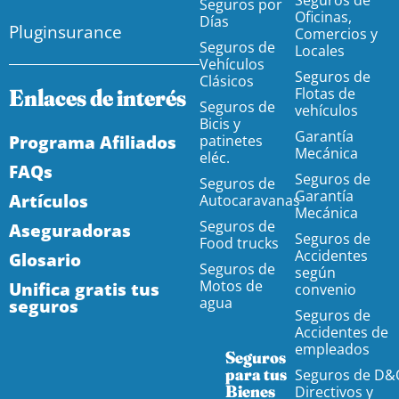
Seguros por
Oficinas,
Días
Pluginsurance
Comercios y
Seguros de
Locales
Vehículos
Seguros de
Clásicos
Enlaces de interés
Flotas de
Seguros de
vehículos
Bicis y
Garantía
Programa Afiliados
patinetes
Mecánica
eléc.
FAQs
Seguros de
Seguros de
Garantía
Artículos
Autocaravanas
Mecánica
Seguros de
Aseguradoras
Seguros de
Food trucks
Accidentes
Glosario
Seguros de
según
Motos de
Unifica gratis tus
convenio
agua
seguros
Seguros de
Accidentes de
empleados
Seguros
para tus
Seguros de D&
Bienes
Directivos y