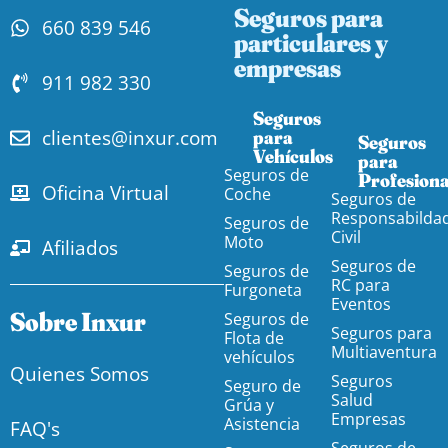
Seguros para
660 839 546
particulares y
empresas
911 982 330
Seguros
clientes@inxur.com
para
Seguros
Vehículos​
para
Seguros de
Profesiona
Oficina Virtual
Coche
Seguros de
Responsabilda
Seguros de
Civil
Moto
Afiliados
Seguros de
Seguros de
RC para
Furgoneta
Eventos
Sobre Inxur
Seguros de
Seguros para
Flota de
Multiaventura
vehículos
Quienes Somos
Seguros
Seguro de
Salud
Grúa y
Empresas
Asistencia
FAQ's
Seguros de