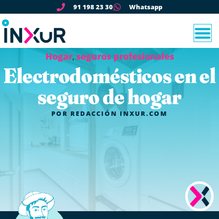
91 198 23 30
Whatsapp
Hogar
seguros profesionales
,
Electrodomésticos en el
seguro de hogar
POR
REDACCIÓN INXUR.COM