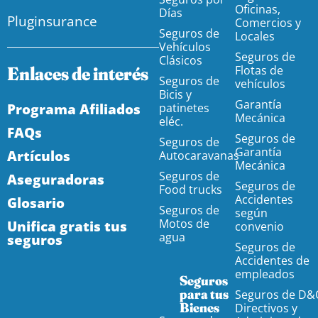
Oficinas,
Días
Pluginsurance
Comercios y
Seguros de
Locales
Vehículos
Seguros de
Clásicos
Enlaces de interés
Flotas de
Seguros de
vehículos
Bicis y
Garantía
Programa Afiliados
patinetes
Mecánica
eléc.
FAQs
Seguros de
Seguros de
Garantía
Artículos
Autocaravanas
Mecánica
Seguros de
Aseguradoras
Seguros de
Food trucks
Accidentes
Glosario
Seguros de
según
Motos de
Unifica gratis tus
convenio
agua
seguros
Seguros de
Accidentes de
empleados
Seguros
para tus
Seguros de D&
Bienes
Directivos y