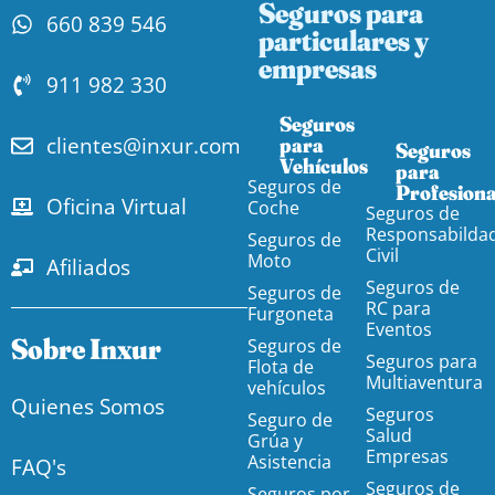
Seguros para
660 839 546
particulares y
empresas
911 982 330
Seguros
clientes@inxur.com
para
Seguros
Vehículos​
para
Seguros de
Profesiona
Oficina Virtual
Coche
Seguros de
Responsabilda
Seguros de
Civil
Moto
Afiliados
Seguros de
Seguros de
RC para
Furgoneta
Eventos
Sobre Inxur
Seguros de
Seguros para
Flota de
Multiaventura
vehículos
Quienes Somos
Seguros
Seguro de
Salud
Grúa y
Empresas
Asistencia
FAQ's
Seguros de
Seguros por