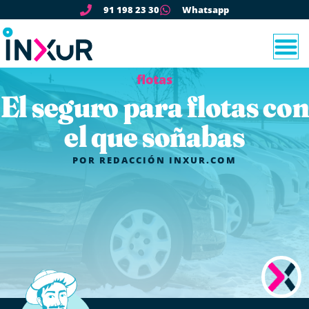
91 198 23 30
Whatsapp
flotas
El seguro para flotas con
el que soñabas
POR
REDACCIÓN INXUR.COM