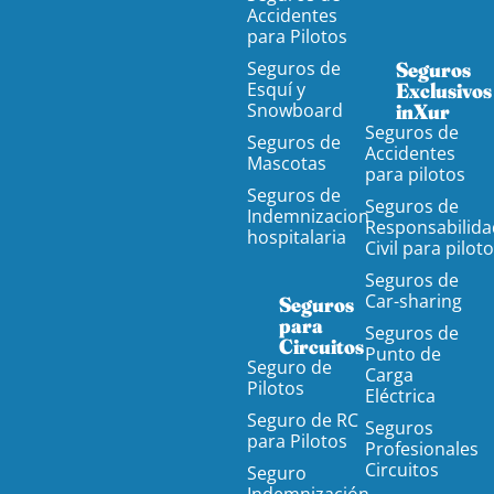
Accidentes
para Pilotos
Seguros de
Seguros
Esquí y
Exclusivos
Snowboard
inXur
Seguros de
Seguros de
Accidentes
Mascotas
para pilotos
Seguros de
Seguros de
Indemnizacion
Responsabilida
hospitalaria
Civil para pilot
Seguros de
Car-sharing
Seguros
para
Seguros de
Circuitos
Punto de
Seguro de
Carga
Pilotos
Eléctrica
Seguro de RC
Seguros
para Pilotos
Profesionales
Circuitos
Seguro
Indemnización