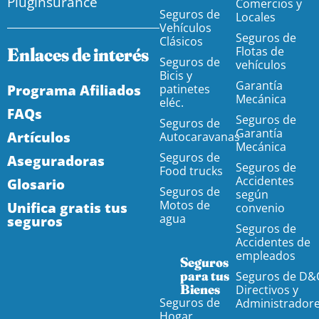
Pluginsurance
Comercios y
Seguros de
Locales
Vehículos
Seguros de
Clásicos
Enlaces de interés
Flotas de
Seguros de
vehículos
Bicis y
Garantía
Programa Afiliados
patinetes
Mecánica
eléc.
FAQs
Seguros de
Seguros de
Garantía
Artículos
Autocaravanas
Mecánica
Seguros de
Aseguradoras
Seguros de
Food trucks
Accidentes
Glosario
Seguros de
según
Motos de
Unifica gratis tus
convenio
agua
seguros
Seguros de
Accidentes de
empleados
Seguros
para tus
Seguros de D&
Bienes
Directivos y
Seguros de
Administrador
Hogar