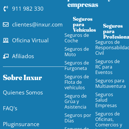
empresas
911 982 330
Seguros
clientes@inxur.com
para
Seguros
Vehículos​
para
Seguros de
Profesiona
Oficina Virtual
Coche
Seguros de
Responsabilda
Seguros de
Civil
Moto
Afiliados
Seguros de
Seguros de
RC para
Furgoneta
Eventos
Sobre Inxur
Seguros de
Seguros para
Flota de
Multiaventura
vehículos
Quienes Somos
Seguros
Seguro de
Salud
Grúa y
Empresas
Asistencia
FAQ's
Seguros de
Seguros por
Oficinas,
Días
Pluginsurance
Comercios y
Seguros de