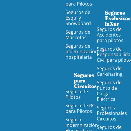
para Pilotos
Seguros de
Seguros
Esquí y
Exclusivos
Snowboard
inXur
Seguros de
Seguros de
Accidentes
Mascotas
para pilotos
Seguros de
Seguros de
Indemnizacion
Responsabilida
hospitalaria
Civil para pilot
Seguros de
Car-sharing
Seguros
para
Seguros de
Circuitos
Punto de
Seguro de
Carga
Pilotos
Eléctrica
Seguro de RC
Seguros
para Pilotos
Profesionales
Circuitos
Seguro
Indemnización
Seguros de
Hospitalaria