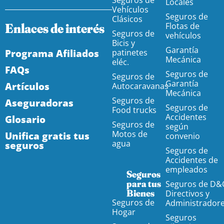
Locales
Vehículos
Seguros de
Clásicos
Enlaces de interés
Flotas de
Seguros de
vehículos
Bicis y
Garantía
Programa Afiliados
patinetes
Mecánica
eléc.
FAQs
Seguros de
Seguros de
Garantía
Artículos
Autocaravanas
Mecánica
Seguros de
Aseguradoras
Seguros de
Food trucks
Accidentes
Glosario
Seguros de
según
Motos de
Unifica gratis tus
convenio
agua
seguros
Seguros de
Accidentes de
empleados
Seguros
para tus
Seguros de D&
Bienes
Directivos y
Seguros de
Administrador
Hogar
Seguros