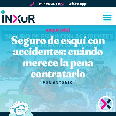
91 198 23 30
Whatsapp
esquí (ski)
Seguro de esquí con
accidentes: cuándo
merece la pena
contratarlo
POR
ANTONIO