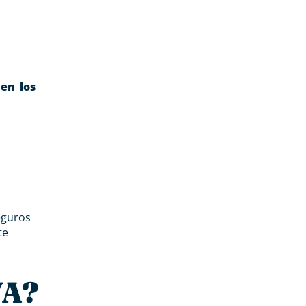
 en los
eguros
te
IVA?