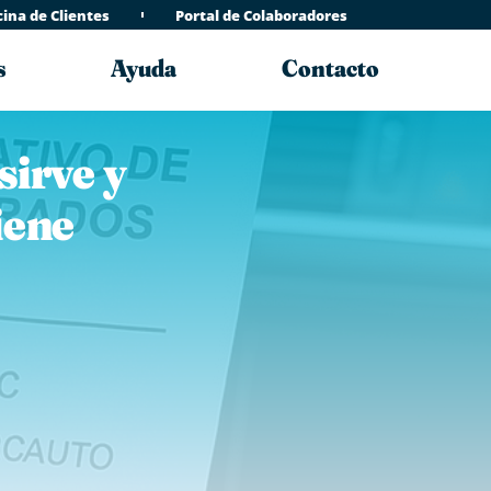
cina de Clientes
Portal de Colaboradores
s
Ayuda
Contacto
sirve y
iene