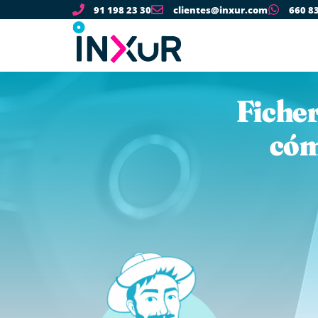
91 198 23 30
clientes@inxur.com
660 8
Ficher
cóm