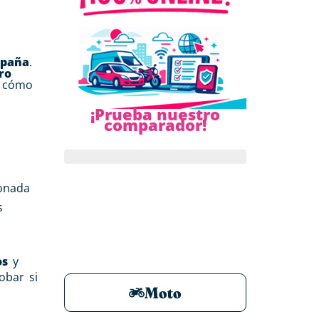
spaña
.
ro
, cómo
¡Prueba nuestro
comparador!
onada
s
os
y
bar si
Moto