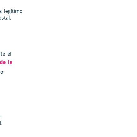
s legítimo
stal.
te el
de la
 o
e
.