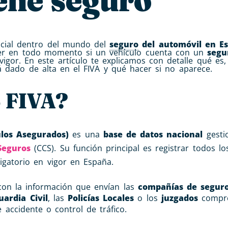
cial dentro del mundo del
seguro
del automóvil en E
aber en todo momento si un vehículo cuenta con un
segu
igor. En este artículo te explicamos con detalle qué es
á dado de alta en el FIVA y qué hacer si no aparece.
o FIVA?
ulos Asegurados)
es una
base de datos nacional
gesti
Seguros
(CCS). Su función principal es registrar todos lo
igatorio en vigor en España.
 con la información que envían las
compañías de segur
uardia Civil
, las
Policías Locales
o los
juzgados
compro
 accidente o control de tráfico.