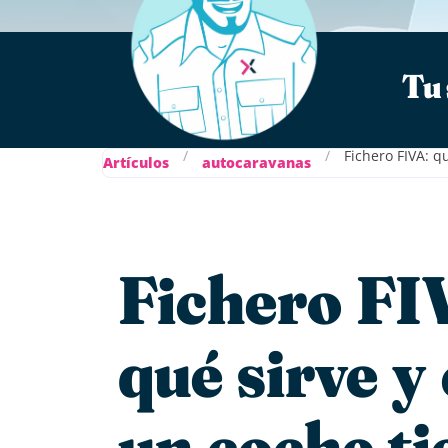
Tu 
/
/
Fichero FIVA: q
Artículos
autocaravanas
Fichero FIV
qué sirve y
un coche ti