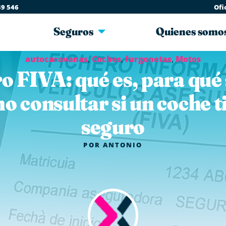
39 546
Ofi
Seguros
Quienes somo
autocaravanas
,
Coches
,
furgonetas
,
Motos
o FIVA: qué es, para qué 
o consultar si un coche t
seguro
POR
ANTONIO