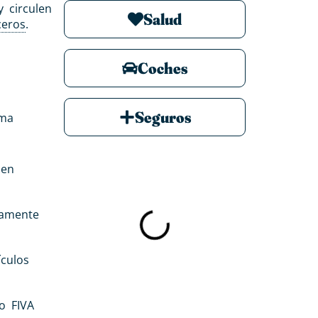
 circulen
Salud
ceros
.
Coches
Seguros
ema
den
idamente
ículos
o FIVA