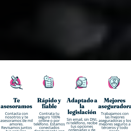
Te
Rápido y
Adaptado a
Mejores
asesoramos
fiable
la
asegurador
legislación
Contacta con
Contrata tu
Trabajamos con
nosotros y te
seguro 100%
las mejores
Sin email, sin DNI,
asesoramos de mil
online o por
aseguradoras y los
ni teléfono, recibe
amores.
teléfono. Estamos
mejores seguros a
tus opciones
Revisamos juntos
conectados
terceros y todo
ordenadas y de
tus seguros.
directamente con
riesgo.