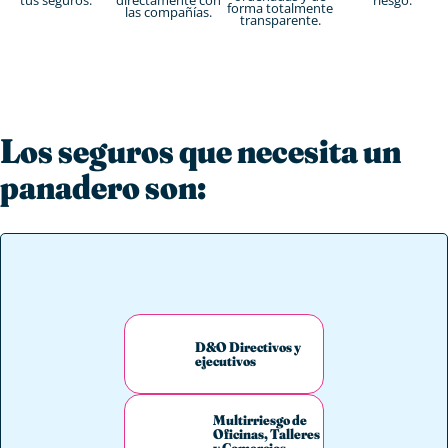
forma totalmente
las compañías.
transparente.
Los seguros que necesita un
panadero son:
D&O Directivos y
ejecutivos
Multirriesgo de
Oficinas, Talleres
y Comercios