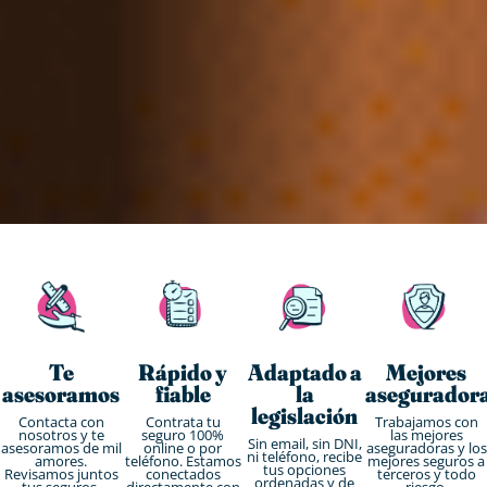
Te
Rápido y
Adaptado a
Mejores
asesoramos
fiable
la
asegurador
legislación
Contacta con
Contrata tu
Trabajamos con
nosotros y te
seguro 100%
las mejores
Sin email, sin DNI,
asesoramos de mil
online o por
aseguradoras y los
ni teléfono, recibe
amores.
teléfono. Estamos
mejores seguros a
tus opciones
Revisamos juntos
conectados
terceros y todo
ordenadas y de
tus seguros.
directamente con
riesgo.