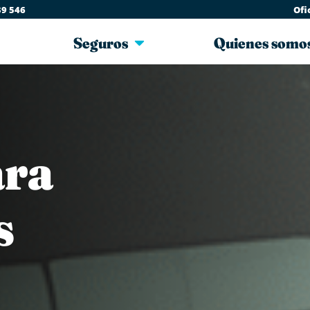
39 546
Ofi
Seguros
Quienes somo
ara
s