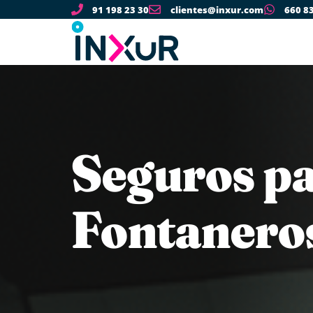
91 198 23 30
clientes@inxur.com
660 8
Seguros p
Fontanero