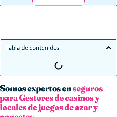
Tabla de contenidos
Somos expertos en
seguros
para Gestores de casinos y
locales de juegos de azar y
apuestas