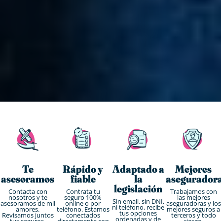
Te
Rápido y
Adaptado a
Mejores
asesoramos
fiable
la
asegurador
legislación
Contacta con
Contrata tu
Trabajamos con
nosotros y te
seguro 100%
las mejores
Sin email, sin DNI,
asesoramos de mil
online o por
aseguradoras y los
ni teléfono, recibe
amores.
teléfono. Estamos
mejores seguros a
tus opciones
Revisamos juntos
conectados
terceros y todo
ordenadas y de
tus seguros.
directamente con
riesgo.