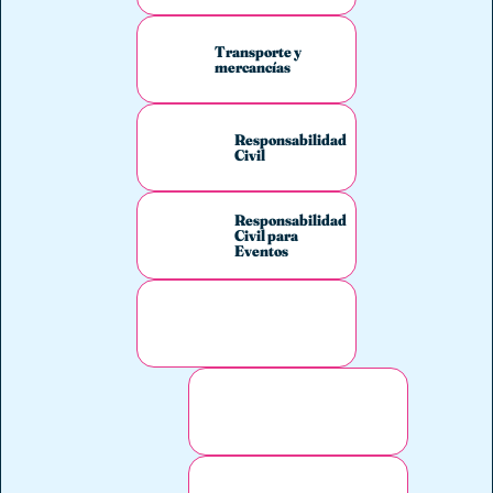
Transporte y
mercancías
Responsabilidad
Civil
Responsabilidad
Civil para
Eventos