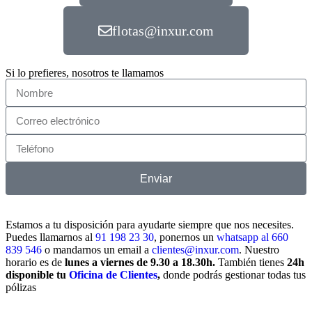
flotas@inxur.com
Si lo prefieres, nosotros te llamamos
Enviar
Estamos a tu disposición para ayudarte siempre que nos necesites.
Puedes llamarnos al
91 198 23 30
, ponernos un
whatsapp al 660
839 546
o mandarnos un email a
clientes@inxur.com
. Nuestro
horario es de
lunes a viernes de 9.30 a 18.30h.
También tienes
24h
disponible tu
Oficina de Clientes
,
donde podrás gestionar todas tus
pólizas